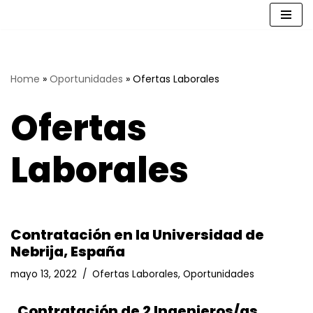
Saltar
al
contenido
Home
»
Oportunidades
»
Ofertas Laborales
Ofertas
Laborales
Contratación en la Universidad de
Nebrija, España
mayo 13, 2022
Ofertas Laborales
,
Oportunidades
Contratación de 2 Ingenieros/as