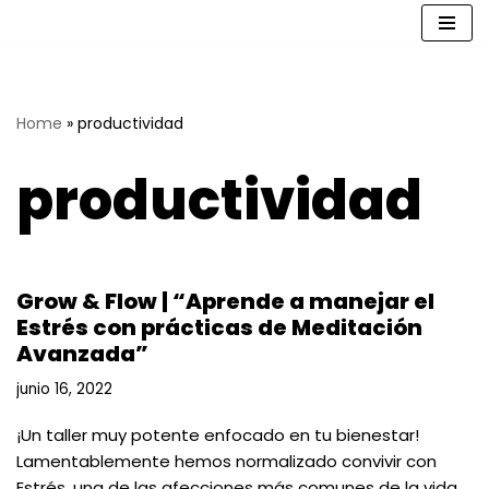
Saltar
al
contenido
Home
»
productividad
productividad
Grow & Flow | “Aprende a manejar el
Estrés con prácticas de Meditación
Avanzada”
junio 16, 2022
¡Un taller muy potente enfocado en tu bienestar!
Lamentablemente hemos normalizado convivir con
Estrés, una de las afecciones más comunes de la vida