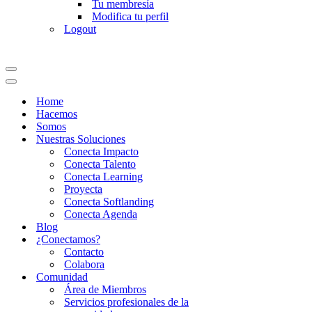
Tu membresía
Modifica tu perfil
Logout
Menú
de
Menú
navegación
de
Home
navegación
Hacemos
Somos
Nuestras Soluciones
Conecta Impacto
Conecta Talento
Conecta Learning
Proyecta
Conecta Softlanding
Conecta Agenda
Blog
¿Conectamos?
Contacto
Colabora
Comunidad
Área de Miembros
Servicios profesionales de la