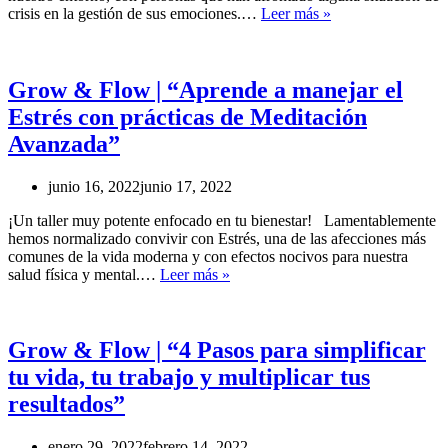
Grow
crisis en la gestión de sus emociones.…
Leer más »
&
Flow
|
“Introducción
Grow & Flow | “Aprende a manejar el
a
Estrés con prácticas de Meditación
los
primeros
Avanzada”
auxilios
psicológicos”
junio 16, 2022
junio 17, 2022
¡Un taller muy potente enfocado en tu bienestar! Lamentablemente
hemos normalizado convivir con Estrés, una de las afecciones más
comunes de la vida moderna y con efectos nocivos para nuestra
Grow
salud física y mental.…
Leer más »
&
Flow
|
“Aprende
Grow & Flow | “4 Pasos para simplificar
a
tu vida, tu trabajo y multiplicar tus
manejar
el
resultados”
Estrés
con
enero 29, 2022
febrero 14, 2022