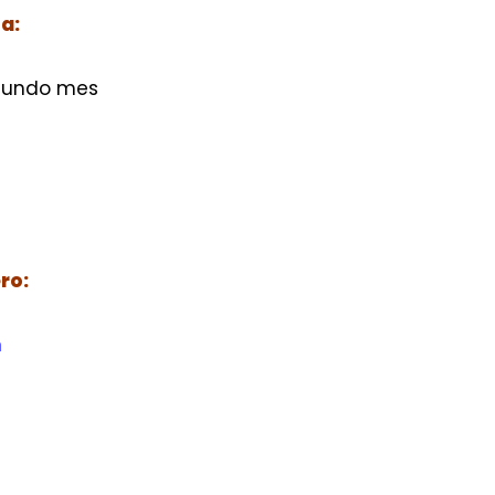
a:
egundo mes
ro:
m