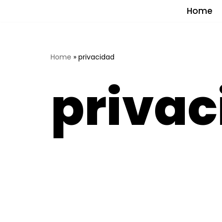
Home
Saltar
al
contenido
Home
»
privacidad
privac