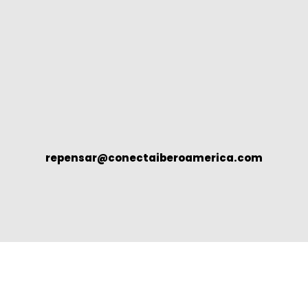
repensar@conectaiberoamerica.com