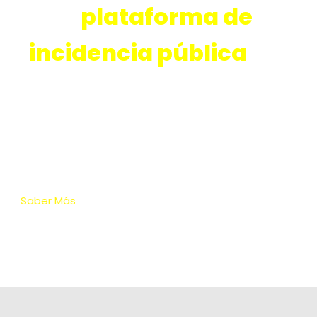
Una
plataforma de
incidencia pública
novedosa:
abierta,
apartidista y plural.
Saber Más