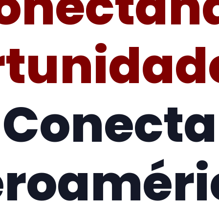
onectan
tunidad
Conecta
eroaméri