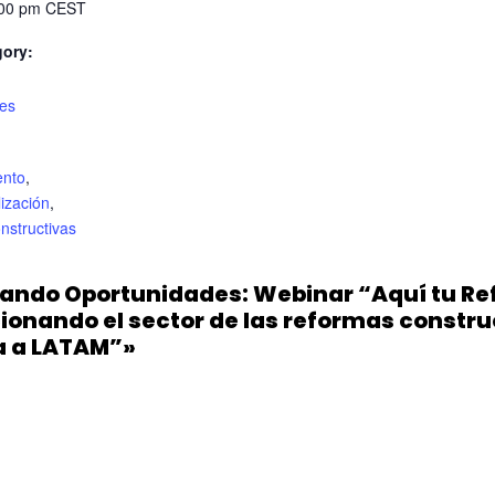
:00 pm
CEST
gory:
es
:
ento
,
lización
,
nstructivas
ando Oportunidades: Webinar “Aquí tu Re
ionando el sector de las reformas constru
ga a LATAM”»