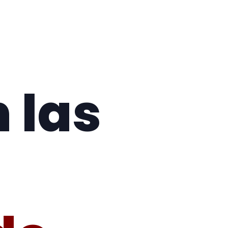
 las
s