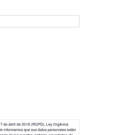
27 de abril de 2016 (RGPD), Ley Orgánica
 le informamos que sus datos personales están
marle de los eventos, noticias, novedades, de