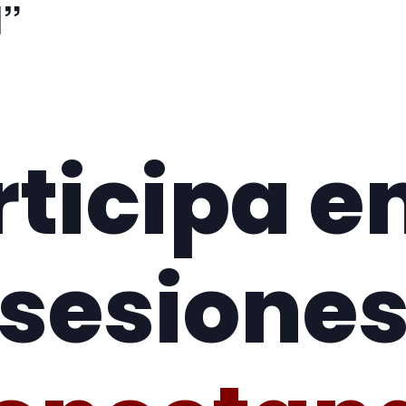
M”
rticipa en
sesione