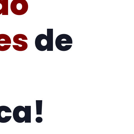
do
es
de
ca!