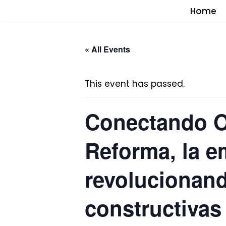
Home
Saltar
al
« All Events
contenido
This event has passed.
Conectando O
Reforma, la e
revolucionand
constructivas 