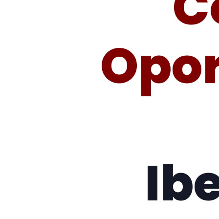
C
Opor
Ib