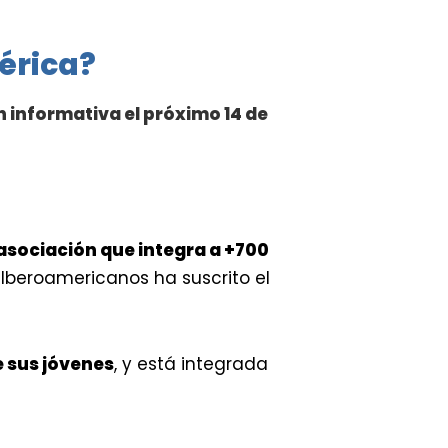
érica?
n informativa el próximo 14 de
asociación que integra a +700
Iberoamericanos ha suscrito el
e sus jóvenes
, y está integrada