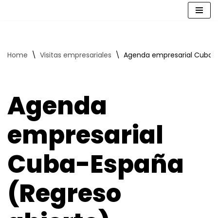
Saltar
al
contenido
Home
\
Visitas empresariales
\
Agenda empresarial Cuba-E
Agenda
empresarial
Cuba-España
(Regreso