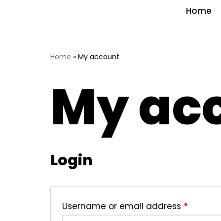
Home
Saltar
al
contenido
Home
»
My account
My ac
Login
Username or email address
*