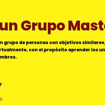
 un Grupo Mas
 grupo de personas con objetivos similares
irtualmente, con el propósito aprender los un
iembros.
d?
o.