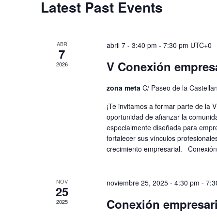
Latest Past Events
Navigation
ABR
abril 7 - 3:40 pm
-
7:30 pm
UTC+0
7
V Conexión empres
2026
zona meta
C/ Paseo de la Castella
¡Te invitamos a formar parte de l
oportunidad de afianzar la comuni
especialmente diseñada para empr
fortalecer sus vínculos profesional
crecimiento empresarial. Conexió
NOV
noviembre 25, 2025 - 4:30 pm
-
7:3
25
Conexión empresari
2025