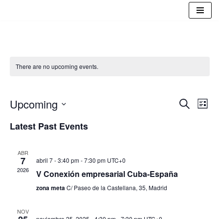
Saltar
al
contenido
There are no upcoming events.
Event
Ev
Upcoming
Search
List
Vi
Select
Sear
Latest Past Events
date.
Na
and
View
ABR
7
abril 7 - 3:40 pm
-
7:30 pm
UTC+0
Navig
2026
V Conexión empresarial Cuba-España
zona meta
C/ Paseo de la Castellana, 35, Madrid
NOV
noviembre 25, 2025 - 4:30 pm
-
7:30 pm
UTC+0