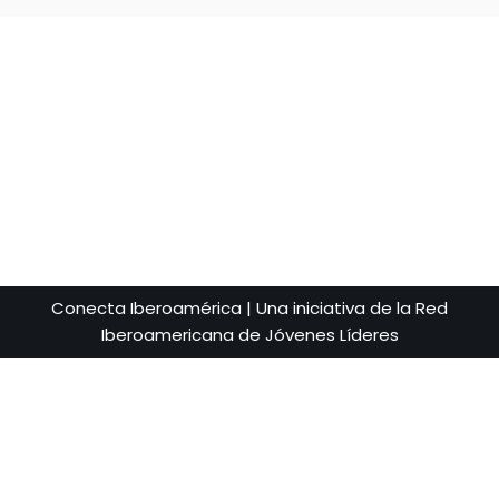
Conecta Iberoamérica | Una iniciativa de la Red
Iberoamericana de Jóvenes Líderes
Utilizamos cookies para darte la mejor experiencia en nuestra web.
Puedes informarte más sobre qué cookies estamos utilizando o
desactivarlas en los
AJUSTES
.