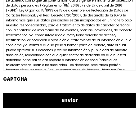
De acuerdo con lo que dispone la normativa vigente en materia de protección
de datos personales (Reglamento (UE) 2016/679 de 27 de abril de 2016
(RGPD), Ley Orgánica 15/1999 de 13 de diciembre, de Protección de Datos de
Carácter Personal, y el Real Decreto 1720/2007, de desarrollo de la LOPD, le
informamos que sus datos personales están incorporados en un fichero bajo
nuestra responsabilidad, para el tratamiento de datos de carácter personal,
con la finalidad de informarle de los eventos, noticias, novedades, de Conecta
Iberoamérica. Vd. como interesado directo, tiene derecho de acceso,
rectificación, cancelación y oposición al tratamiento de la información que le
concierne y autoriza a que se pase a formar parte del fichero, ante el cual
puede ejercitar sus derechos y recibir información y publicidad de nuestra
asociación, relacionada con cualquier sector de actividad ya que nuestra
actividad principal es dar soporte e información de toda índole a las
microempresas, sean o no asociadas. Los derechos precitados podrán
hacerse efectivos ante la Red Iberoamericana de Jóvenes Lídere por Email
contacto@redijl.org
CAPTCHA