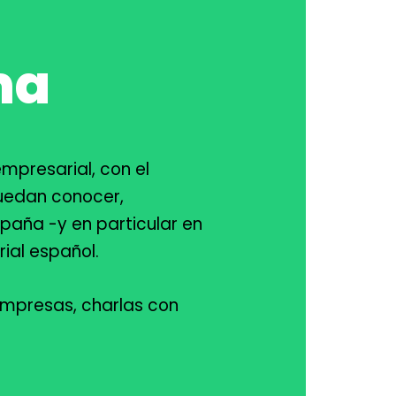
ma
presarial, con el
puedan conocer,
paña -y en particular en
ial español.
 empresas, charlas con