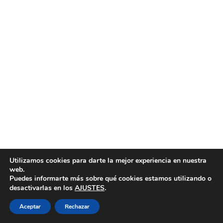
Utilizamos cookies para darte la mejor experiencia en nuestra
web.
Puedes informarte más sobre qué cookies estamos utilizando o
.
desactivarlas en los
AJUSTES
Conecta Iberoamérica | Una iniciativa de la Red
Aceptar
Rechazar
Iberoamericana de Jóvenes Líderes